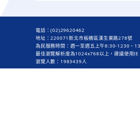
電話：(02)29620462
地址：220071新北市板橋區漢生東路278號
為民服務時間：週一至週五上午8:30-1230、13:3
最佳瀏覽解析度為1024x768以上，建議使用I
瀏覽人數：1983439人