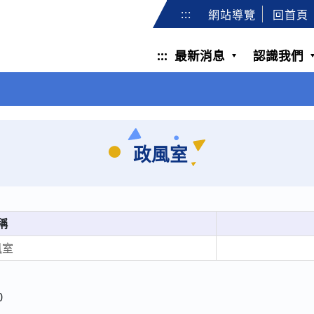
:::
網站導覽
回首頁
:::
最新消息
認識我們
政風室
稱
風室
0