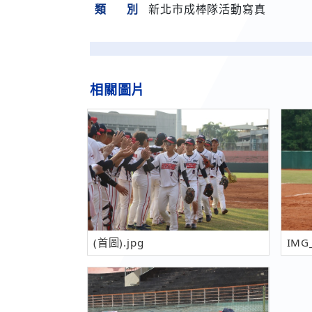
類 別
新北市成棒隊活動寫真
相關圖片
(首圖).jpg
IMG_