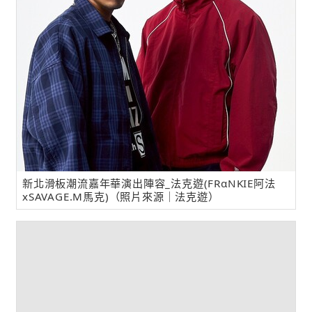
新北滑板潮流嘉年華演出陣容_法克遊(FRαNKIE阿法
xSAVAGE.M馬克)（照片來源｜法克遊）