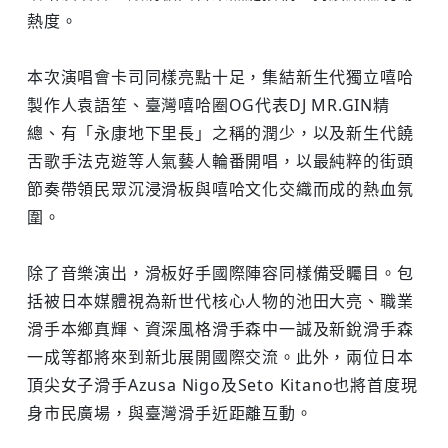
熱度。
本次演唱會卡司同樣亮點十足，集結新生代獨立嘻哈
製作人袁語笙、臺灣嘻哈圈OG代表DJ MR.GIN精
總、有「永康地下里長」之稱的潤少，以及新生代饒
舌歌手法克遊等人氣藝人輪番開唱，以最純粹的街頭
節奏帶領民眾沉浸滑板與嘻哈文化交織而成的熱血氛
圍。
除了音樂演出，滑板好手國際陣容同樣備受矚目。包
括被日本媒體視為新世代核心人物的池田大亮、職業
滑手本鄉真輝、資深風格滑手森中一誠及新銳滑手森
一成等都將來到新北展開國際交流。此外，兩位日本
頂尖女子滑手Azusa Nigo及Seto Kitano也將首度現
身市民廣場，與臺灣滑手近距離互動。