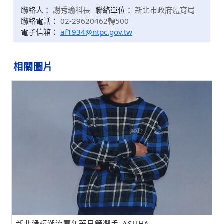
聯絡人：
謝秀瑜科長
聯絡單位：
新北市政府體育局
聯絡電話：
02-29620462轉500
電子信箱：
af1934@ntpc.gov.tw
相關圖片
新北滑板潮流嘉年華日籍選手_ASUHA