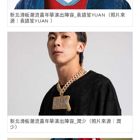
新北滑板潮流嘉年華演出陣容_袁語笙YUAN（照片來
源｜袁語笙YUAN ）
新北滑板潮流嘉年華演出陣容_潤少（照片來源｜潤
少）