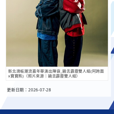
新北滑板潮流嘉年華演出陣容_饒舌霹靂雙人組(阿跨面
x寶寶熊)（照片來源｜饒舌霹靂雙人組）
更新日期：2026-07-28