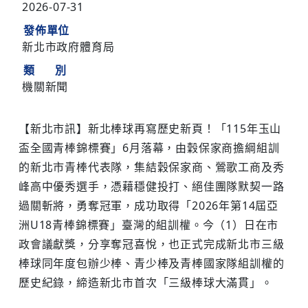
2026-07-31
發佈單位
新北市政府體育局
類 別
機關新聞
【新北市訊】新北棒球再寫歷史新頁！「115年玉山
盃全國青棒錦標賽」6月落幕，由穀保家商擔綱組訓
的新北市青棒代表隊，集結穀保家商、鶯歌工商及秀
峰高中優秀選手，憑藉穩健投打、絕佳團隊默契一路
過關斬將，勇奪冠軍，成功取得「2026年第14屆亞
洲U18青棒錦標賽」臺灣的組訓權。今（1）日在市
政會議獻獎，分享奪冠喜悅，也正式完成新北市三級
棒球同年度包辦少棒、青少棒及青棒國家隊組訓權的
歷史紀錄，締造新北市首次「三級棒球大滿貫」。