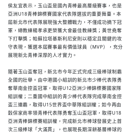
侯友宜表示，玉山盃是國內青棒最高層級賽事，也是
亞洲U18青棒錦標賽國家代表隊選拔的重要舞臺。本
屆新北市代表隊展現強大整體戰力，不僅成功摘下冠
軍，總教練楊孝承更榮獲大會最佳教練獎；黃世堯奪
下打擊獎；帕蘇拉塔基斯利尼安則以穩定且關鍵的攻
守表現，獲選本屆賽事最有價值球員（MVP），充分
展現新北青棒深厚的人才實力。
隨著玉山盃奪冠，新北市今年正式完成三級棒球制霸
全國的壯舉。由中港國小組訓的新北市少棒代表隊勇
奪華南金控盃冠軍，取得U12亞洲少棒錦標賽國家隊
組訓權；二重國中組訓的青少棒代表隊完成華南金控
盃三連霸，取得U15世界盃中華隊組訓權；如今再由
穀保家商率領青棒代表隊勇奪玉山盃冠軍，取得U18
亞洲青棒錦標賽組訓權，完成新北市棒球發展史上首
次三級棒球「大滿貫」，也展現長期深耕基層棒球的