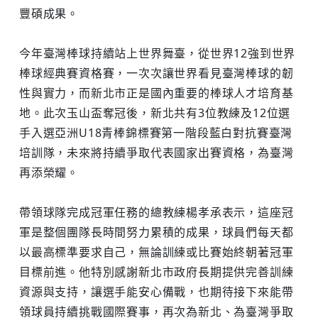
豐碩成果。
今年臺灣棒球持續站上世界舞臺，從世界12強到世界
棒球經典賽資格賽，一次次讓世界看見臺灣棒球的韌
性與實力，而新北市正是國內重要的棒球人才培育基
地。此次玉山盃奪冠後，新北共有3位教練及12位選
手入選亞洲U18青棒錦標賽第一階段藍白對抗賽臺灣
培訓隊，未來將持續爭取代表國家出賽資格，為臺灣
再添榮耀。
帶領球隊完成冠軍任務的總教練楊孝承表示，這座冠
軍是整個團隊長時間努力累積的成果，球員們每天都
以最高標準要求自己，無論訓練或比賽始終朝著冠軍
目標前進。他特別感謝新北市政府長期提供完善訓練
資源與支持，讓選手能安心備戰，也期待接下來能帶
領球員持續挑戰國際賽事，再次為新北、為臺灣爭取