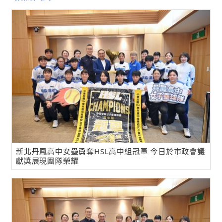
新北丹鳳高中女壘勇奪HSL高中組冠軍 今日於市政會議
獻獎展現團隊榮耀