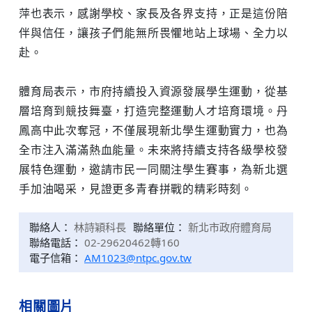
萍也表示，感謝學校、家長及各界支持，正是這份陪
伴與信任，讓孩子們能無所畏懼地站上球場、全力以
赴。
體育局表示，市府持續投入資源發展學生運動，從基
層培育到競技舞臺，打造完整運動人才培育環境。丹
鳳高中此次奪冠，不僅展現新北學生運動實力，也為
全市注入滿滿熱血能量。未來將持續支持各級學校發
展特色運動，邀請市民一同關注學生賽事，為新北選
手加油喝采，見證更多青春拼戰的精彩時刻。
聯絡人：
林詩穎科長
聯絡單位：
新北市政府體育局
聯絡電話：
02-29620462轉160
電子信箱：
AM1023@ntpc.gov.tw
相關圖片