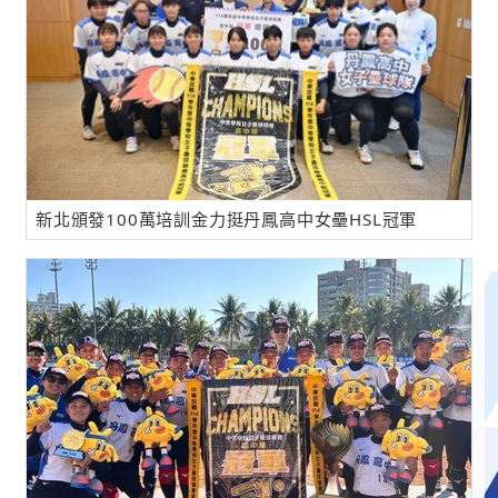
新北頒發100萬培訓金力挺丹鳳高中女壘HSL冠軍