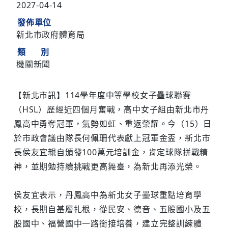
2027-04-14
發佈單位
新北市政府體育局
類 別
機關新聞
【新北市訊】114學年度中等學校女子壘球聯賽
（HSL）歷經近四個月奮戰，高中女子組由新北市丹
鳳高中勇奪冠軍，氣勢如虹、重返榮耀。今（15）日
於市政會議由隊長何佩珊代表獻上冠軍金盃，新北市
長侯友宜親自頒發100萬元培訓金，肯定球隊拼戰精
神，並期勉持續挑戰更高舞臺，為新北再添光榮。
侯友宜表示，丹鳳高中為新北女子壘球重點培育學
校，長期自基層扎根，從民安、德音、五股國小及五
股國中、福營國中一路銜接培養，建立完整訓練體