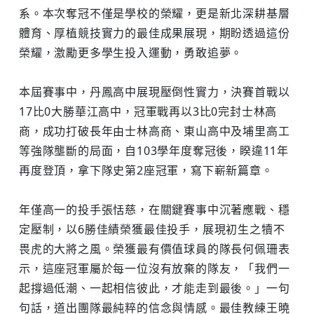
系。本次奪冠不僅是學校的榮耀，更是新北深耕基層
體育、厚植競技實力的最佳成果展現，期盼透過這份
榮耀，激勵更多學生投入運動，勇敢追夢。
本屆賽事中，丹鳳高中展現壓倒性實力，決賽首戰以
17比0大勝華江高中，冠軍戰再以3比0完封士林高
商，成功打破長年由士林高商、東山高中及埔里高工
等強隊壟斷的局面，自103學年度奪冠後，睽違11年
再度登頂，拿下隊史第2座冠軍，寫下嶄新篇章。
年僅高一的投手張恬慈，在關鍵賽事中沉著應戰、穩
定壓制，以6勝佳績榮獲最佳投手，展現初生之犢不
畏虎的大將之風。榮獲最有價值球員的隊長何佩珊表
示，這座冠軍屬於每一位沒有放棄的隊友，「我們一
起撐過低潮、一起相信彼此，才能走到最後。」一句
句話，道出團隊最純粹的信念與情感。最佳教練王曉