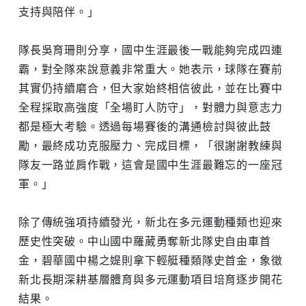
支持與陪伴。」
隊長吳育珊則分享，國中生涯最後一戰能夠完成四連
霸，對全隊來說意義非常重大。她表示，球隊在賽前
其實仍持續磨合，但大家始終相信彼此，並在比賽中
全程採取高強度「全場盯人防守」，對體力與意志力
都是極大考驗。透過每場賽後的溝通檢討與彼此鼓
勵，最終成功克服壓力、完成目標，「很謝謝教練與
隊友一路並肩作戰，這會是國中生涯最難忘的一座冠
軍。」
除了傳統強項持續發光，新北在多元運動種類也迎來
歷史性突破。中山國中羅葳勇奪新北隊史自由車首
金，碧華國中楊之媞則拿下輕艇種類隊史首金，象徵
新北長期深耕基層體育與多元運動項目培育逐步開花
結果。