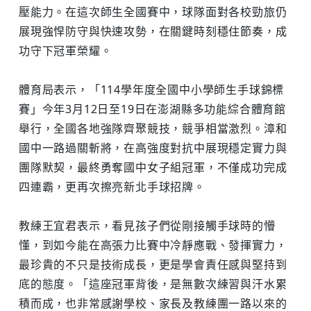
壓能力。在這次師生全國賽中，球隊面對各校勁旅仍
展現強悍防守與快速攻勢，在關鍵時刻穩住節奏，成
功守下冠軍榮耀。
體育局表示，「114學年度全國中小學師生手球錦標
賽」今年3月12日至19日在澎湖縣多功能綜合體育館
舉行，全國各地強隊齊聚競技，競爭相當激烈。漳和
國中一路過關斬將，在高強度對抗中展現穩定實力與
團隊默契，最終勇奪國中女子組冠軍，不僅成功完成
四連霸，更再次擦亮新北手球招牌。
教練王宜君表示，看見孩子們從剛接觸手球時的懵
懂，到如今能在高張力比賽中冷靜應戰、發揮實力，
最珍貴的不只是技術成長，更是學會責任感與堅持到
底的態度。「這座冠軍背後，是無數次練習與汗水累
積而成，也非常感謝學校、家長及教練團一路以來的