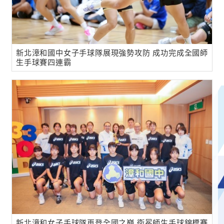
新北漳和國中女子手球隊展現強勢攻防 成功完成全國師
生手球賽四連霸
新北漳和女子手球隊再登全國之巔 衛冕師生手球錦標賽