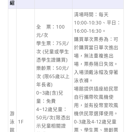
紹
清場時間：每天
10:00-10:30、平日：
全 票：100
16:00-16:30。
元/次
購買單次票券為：可
學生票：75元/
於購買當日單次進出
次 (兒童或學生
場，無法重複進出
憑學生證購買)
場，票券隔日失效。
樂齡票：50元/
入場須戴泳帽及穿著
次 (限65歲以上
泳衣褲。
年長者)
場館提供插座給民眾
0~3歲(含)兒
自行攜帶吹風機使
童：免費
用，並有投幣室吹風
4~12歲兒童：
游
機供民眾選擇使用。
50元/次(限憑出
泳
1F
0-3歲及4-12歲兒童
示兒童相關證
館
票、學生票、樂齡票