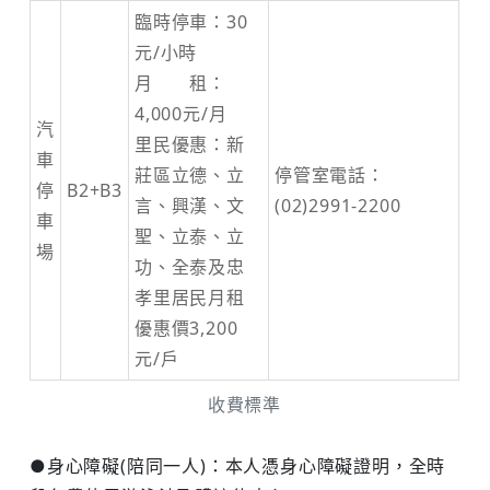
臨時停車：30
元/小時
月 租：
4,000元/月
汽
里民優惠：新
車
莊區立德、立
停管室電話：
停
B2+B3
言、興漢、文
(02)2991-2200
車
聖、立泰、立
場
功、全泰及忠
孝里居民月租
優惠價3,200
元/戶
收費標準
●身心障礙(陪同一人)：本人憑身心障礙證明，全時