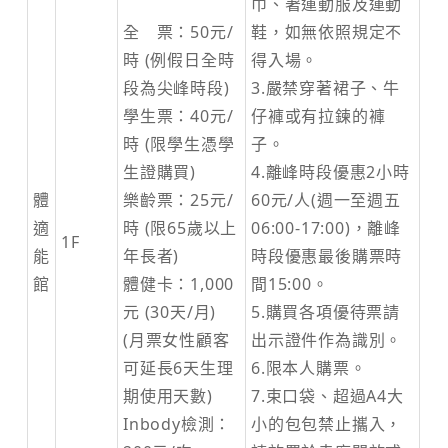
巾、著運動服及運動
全 票：50元/
鞋，如無依照規定不
時 (例假日全時
得入場。
段為尖峰時段)
3.嚴禁穿著裙子、牛
學生票：40元/
仔褲或有拉鍊的褲
時 (限學生憑學
子。
生證購買)
4.離峰時段優惠2小時
體
樂齡票：25元/
60元/人(週一至週五
適
時 (限65歲以上
06:00-17:00)，離峰
1F
能
年長者)
時段優惠最後購票時
館
體健卡：1,000
間15:00。
元 (30天/月)
5.購買各項優待票請
(月票女性顧客
出示證件作為識別。
可延長6天生理
6.限本人購票。
期使用天數)
7.束口袋、超過A4大
Inbody檢測：
小的包包禁止攜入，