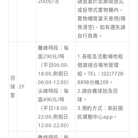
200元/次
請放置於走廊開放式
或投幣式置物櫃內，
置物櫃限當天使用(隔
夜清空)，如有遺失請
自行負責。
離峰時段：每
面290元/時
1.長租及活動場地租
（平日06:00-
借請接洽場地管理
18:00,例假日
組。TEL：(02)7728-
羽
06:00-12:00）
8898分機209。
球
2F
尖峰時段：每
2.請自備球拍及羽
室
面490元/時
球。
（平日18:00-
3.預約方式：新莊國
22:00,例假日
民運動中心app。
12:00-22:00）
離峰時段：每