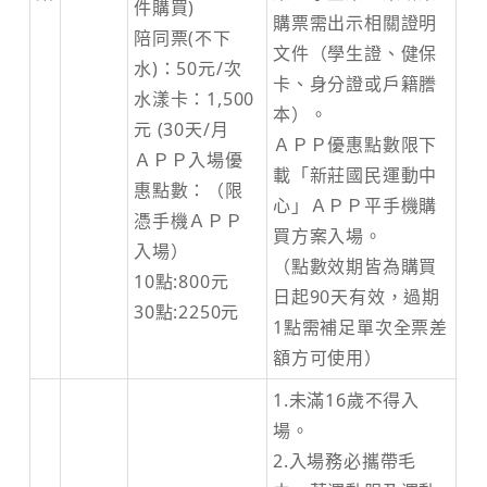
件購買)
購票需出示相關證明
陪同票(不下
文件（學生證、健保
水)：50元/次
卡、身分證或戶籍謄
水漾卡：1,500
本）。
元 (30天/月
ＡＰＰ優惠點數限下
ＡＰＰ入場優
載「新莊國民運動中
惠點數：（限
心」ＡＰＰ平手機購
憑手機ＡＰＰ
買方案入場。
入場）
（點數效期皆為購買
10點:800元
日起90天有效，過期
30點:2250元
1點需補足單次全票差
額方可使用）
1.未滿16歲不得入
場。
2.入場務必攜帶毛