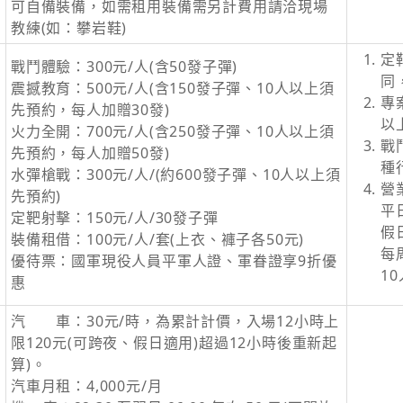
可自備裝備，如需租用裝備需另計費用請洽現場
教練(如：攀岩鞋)
定
戰鬥體驗：300元/人(含50發子彈)
同
震撼教育：500元/人(含150發子彈、10人以上須
專
先預約，每人加贈30發)
以
火力全開：700元/人(含250發子彈、10人以上須
戰
先預約，每人加贈50發)
種
水彈槍戰：300元/人/(約600發子彈、10人以上須
營
先預約)
平日
定靶射擊：150元/人/30發子彈
假日
裝備租借：100元/人/套(上衣、褲子各50元)
每
優待票：國軍現役人員平軍人證、軍眷證享9折優
1
惠
汽 車：30元/時，為累計計價，入場12小時上
限120元(可跨夜、假日適用)超過12小時後重新起
算)。
汽車月租：4,000元/月