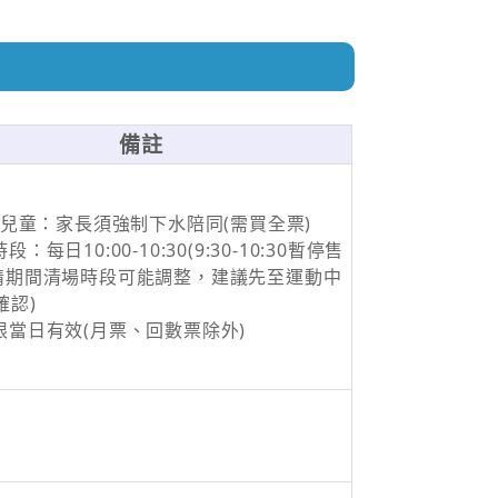
備註
6歲兒童：家長須強制下水陪同(需買全票)
段：每日10:00-10:30(9:30-10:30暫停售
疫情期間清場時段可能調整，建議先至運動中
確認)
卡限當日有效(月票、回數票除外)