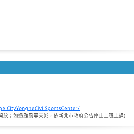
iCityYongheCivilSportsCenter/
初一不開放；如遇颱風等天災，依新北市政府公告停止上班上課)