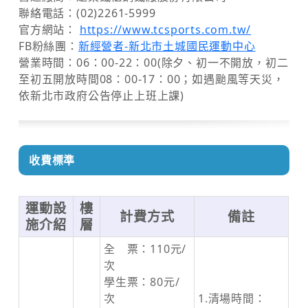
聯絡電話：(02)2261-5999
官方網站：
https://www.tcsports.com.tw/
FB粉絲團：
新經營者-新北市土城國民運動中心
營業時間：06：00-22：00(除夕、初一不開放，初二
至初五開放時間08：00-17：00；如遇颱風等天災，
依新北市政府公告停止上班上課)
收費標準
運動設
樓
計費方式
備註
施介紹
層
全 票：110元/
次
學生票：80元/
次
1.清場時間：