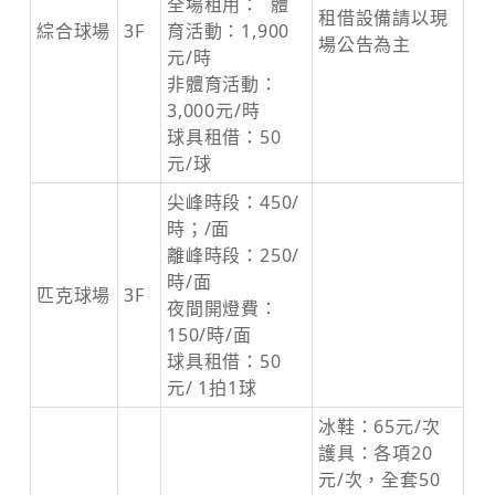
全場租用： 體
租借設備請以現
綜合球場
3F
育活動：1,900
場公告為主
元/時
非體育活動：
3,000元/時
球具租借：50
元/球
尖峰時段：450/
時；/面
離峰時段：250/
時/面
匹克球場
3F
夜間開燈費：
150/時/面
球具租借：50
元/ 1拍1球
冰鞋：65元/次
護具：各項20
元/次，全套50