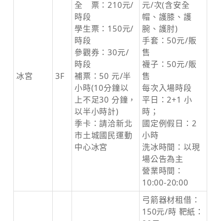
全 票：210元/
元/次(含安全
時段
帽、護膝、護
學生票：150元/
腕、護肘)
時段
手套：50元/販
參觀券：30元/
售
時段
襪子：50元/販
冰宮
3F
補票：50 元/半
售
小時(10分鐘以
每次入場時段
上不足30 分鐘，
平日：2+1 小
以半小時計)
時；
季卡：請洽新北
國定例假日：2
市土城國民運動
小時
中心冰宮
洗冰時間：以現
場公告為主
營業時間：
10:00-20:00
弓箭器材租借：
150元/時 靶紙：